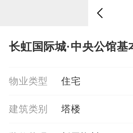
长虹国际城·中央公馆基
物业类型
住宅
建筑类别
塔楼