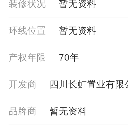
装修状况
暂⽆资料
环线位置
暂⽆资料
产权年限
70年
开发商
四川长虹置业有限
品牌商
暂⽆资料