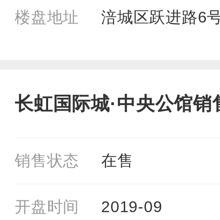
楼盘地址
涪城区跃进路6
长虹国际城·中央公馆销
销售状态
在售
开盘时间
2019-09